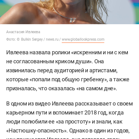
Анастасия Ивлеева
Фото: © Bulkin Sergey / news.ru /
www.globallookpress.com
Ивлеева назвала ролики «искренним и ни с кем
не согласованным криком души». Она
извинилась перед аудиторией и артистами,
которые «попали под общую гребенку», а также
призналась, что оказалась «на самом дне».
В одном из видео Ивлеева рассказывает о своем
карьерном пути и вспоминает 2018 год, когда
люди полюбили ее «за простоту» и знали, как
«Настюшку-опасность». Однако в один из годов,