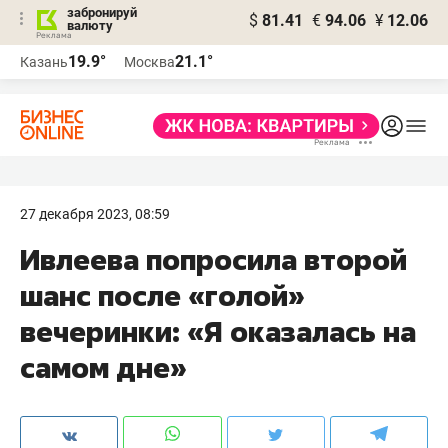
забронируй
$
81.41
€
94.06
¥
12.06
валюту
19.9°
21.1°
Казань
Москва
27 декабря 2023, 08:59
Ивлеева попросила второй
шанс после «голой»
вечеринки: «Я оказалась на
самом дне»