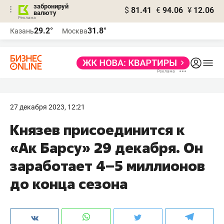
забронируй
$
81.41
€
94.06
¥
12.06
валюту
29.2°
31.8°
Казань
Москва
27 декабря 2023, 12:21
Князев присоединится к
«Ак Барсу» 29 декабря. Он
заработает 4–5 миллионов
до конца сезона