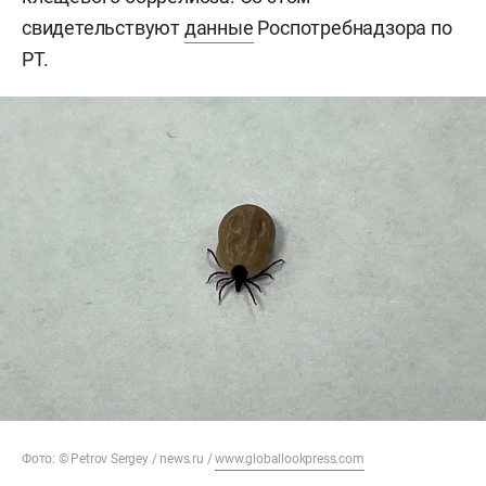
свидетельствуют
данные
Роспотребнадзора по
РТ.
Фото: © Petrov Sergey / news.ru /
www.globallookpress.com