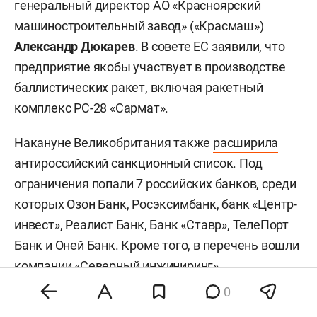
генеральный директор АО «Красноярский
машиностроительный завод» («Красмаш»)
Александр Дюкарев
. В совете ЕС заявили, что
предприятие якобы участвует в производстве
баллистических ракет, включая ракетный
комплекс РС-28 «Сармат».
Накануне Великобритания также
расширила
антироссийский санкционный список. Под
ограничения попали 7 российских банков, среди
которых Озон Банк, Росэксимбанк, банк «Центр-
инвест», Реалист Банк, Банк «Ставр», ТелеПорт
Банк и Оней Банк. Кроме того, в перечень вошли
компании «Северный инжиниринг»,
«Металлкомплект», «Ником», «Промсиз» и
0
«Технолюкс», а также владелец компании