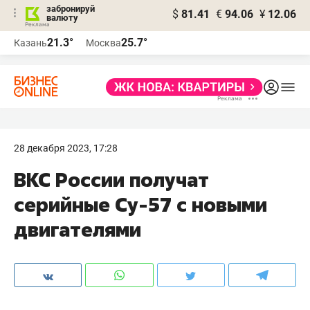
забронируй
$
81.41
€
94.06
¥
12.06
валюту
21.3°
25.7°
Казань
Москва
28 декабря 2023, 17:28
ВКС России получат
серийные Су-57 с новыми
двигателями