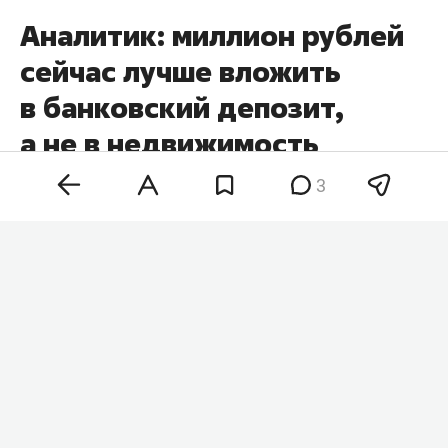
Аналитик: миллион рублей
сейчас лучше вложить
в банковский депозит,
а не в недвижимость
3
Банковский вклад, золото и недвижимость
решают разные финансовые задачи, поэтому
выбирать инструмент для инвестиций стоит
исходя из конкретных целей. Таким мнением в
комментарии
RT
поделился финансовый
аналитик Bitbanker
Владимир Зернов
.