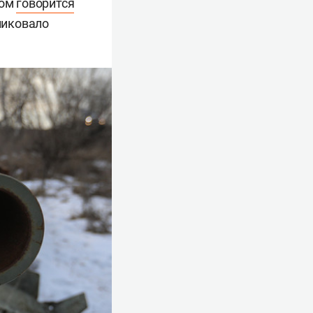
том
говорится
ликовало