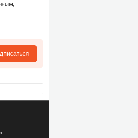
нным,
дписаться
ла