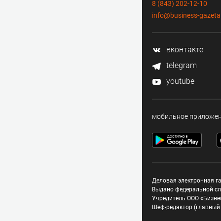
8 (843) 202-12-10
info@business-gazeta
вконтакте
telegram
youtube
мобильное приложе
Деловая электронная га
Выдано федеральной сл
Учредитель ООО «Бизне
Шеф-редактор (главный 