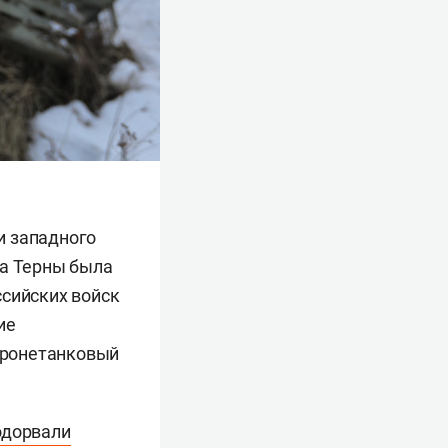
и западного
та Терны была
ссийских войск
ие
бронетанковый
одорвали