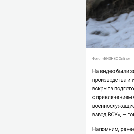
Фото: «БИЗНЕС Online»
На видео были з
производства и 
вскрыта подгото
с привлечением 
военнослужащие
взвод ВСУ», — г
Напомним, ранее