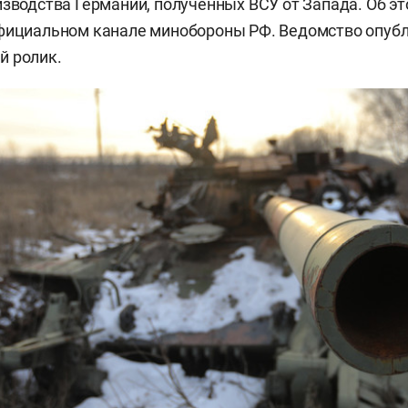
изводства Германии, полученных ВСУ от Запада. Об э
официальном канале минобороны РФ. Ведомство опуб
й ролик.