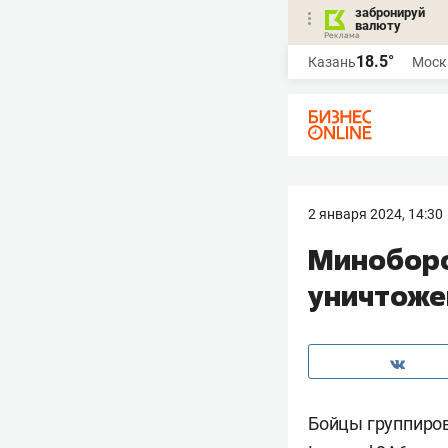
забронируй
валюту
18.5°
Казань
Моск
2 января 2024, 14:30
Миноборо
уничтожен
Бойцы группиров