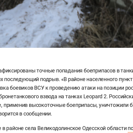
афиксированы точные попадания боеприпасов в танк
их последующий подрыв.
«В районе населенного пунк
вка боевиков ВСУ к проведению атаки на позиции ро
бронетанкового взвода на танках Leopard 2. Российск
, применив высокоточные боеприпасы, уничтожили 
оворится в сообщении.
 в районе села Великодолинское Одесской области
п