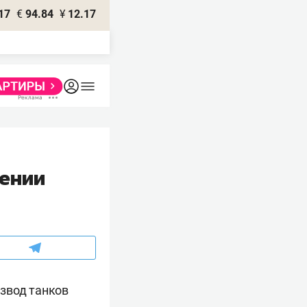
17
€
94.84
¥
12.17
лении
звод танков