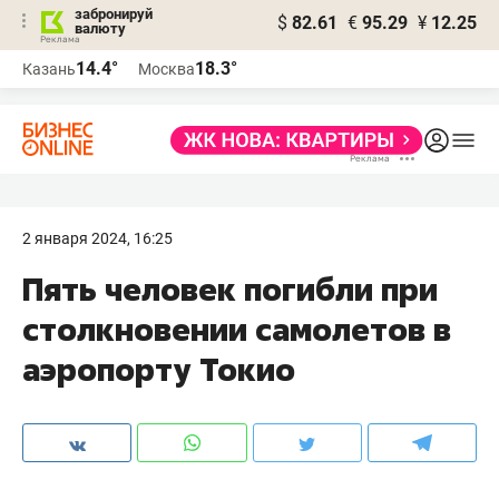
забронируй
$
82.61
€
95.29
¥
12.25
валюту
14.4°
18.3°
Казань
Москва
2 января 2024, 16:25
Пять человек погибли при
столкновении самолетов в
аэропорту Токио