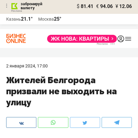
забронируй
$
81.41
€
94.06
¥
12.06
валюту
21.1°
25°
Казань
Москва
2 января 2024, 17:00
Жителей Белгорода
призвали не выходить на
улицу