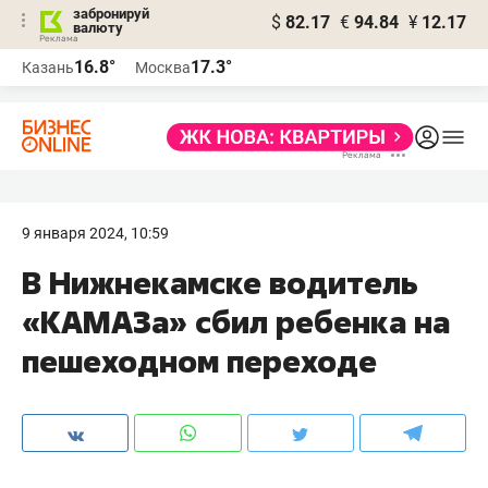
забронируй
$
82.17
€
94.84
¥
12.17
валюту
16.8°
17.3°
Казань
Москва
9 января 2024, 10:59
В Нижнекамске водитель
«КАМАЗа» сбил ребенка на
пешеходном переходе