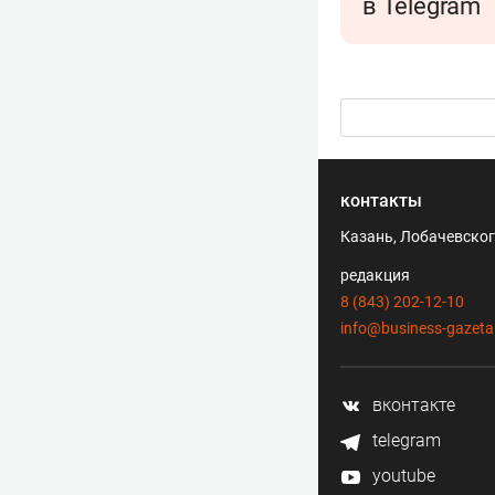
в Telegram
контакты
Казань, Лобачевского
редакция
8 (843) 202-12-10
info@business-gazeta
вконтакте
telegram
youtube