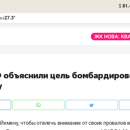
$
81.
27.3°
ва
1
 объяснили цель бомбардиро
у
Йемену, чтобы отвлечь внимание от своих провалов в