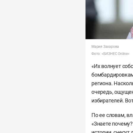
Мария Захарова
Фото: «БИЗНЕС Online»
«Их волнует соб
бомбардировками
региона. Наскол
очередь, ощущен
избирателей. Вот
По ее словам, в
«Знаете почему?
истории, снесут