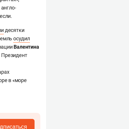
 англо-
если.
ли
десятки
Кремль
осудил
рации
Валентина
. Президент
арах
оре в «море
дписаться