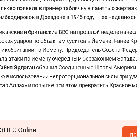
Спикер привела в пример табличку в память о жертвах
мбардировок в Дрездене в 1945 году — ее недавно сн
иканские и британские ВВС на прошлой неделе
нанес
ских ударов по объектам хуситов в Йемене. Ранее 
ликобритании по Йемену. Председатель Совета Феде
ала
атаки по Йемену очередным беззаконием Запада
айип Эрдоган
обвинил
Соединенные Штаты Америки
ю в использовании непропорциональной силы при уд
сар Аллах» и попытке при этом превратить Красное м
ЗНЕС Online
по