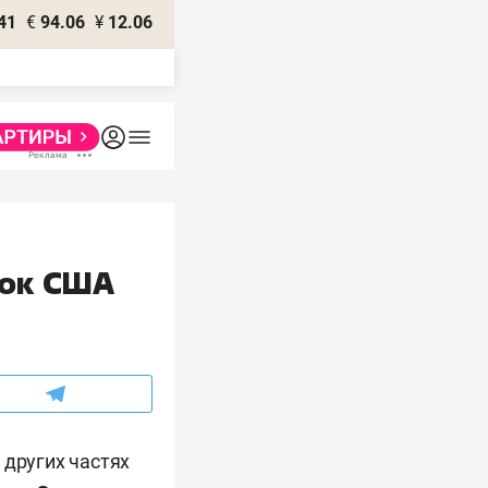
41
€
94.06
¥
12.06
вок США
 других частях