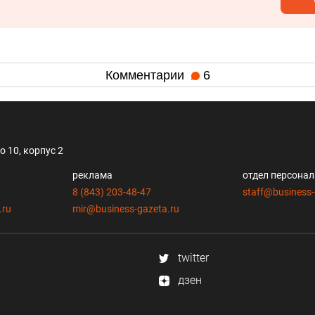
Комментарии
6
 10, корпус 2
реклама
отдел персона
8 (843) 203-48-47
staff@business-
.ru
mir@business-gazeta.ru
twitter
дзен