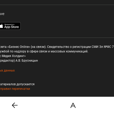
ние
зета «Бизнес Online» (на связи). Свидетельство о регистрации СМИ Эл №ФС 77
ужбой по надзору в сфере связи и массовых коммуникаций.
с Медия Холдинг»
редактор) А.В. Брусницын
ых данных
атериалов допускается
и
правил перепечатки