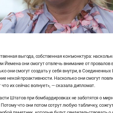
ственная выгода, собственная конъюнктура: наскольк
 Йемена они смогут отвлечь внимание от провалов в
ько они смогут создать у себя внутри, в Соединенных
ие некой проактивности. Насколько они смогут повли
 что их сейчас волнует», — сказала дипломат.
ласти Штатов при бомбардировках не заботятся о мир
 Потому что они потом сотрут любую табличку, сожгу
 любой памятник, которые будут свидетельствовать о 