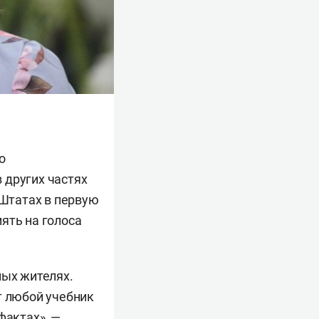
о
 других частях
 Штатах в первую
ять на голоса
ных жителях.
т любой учебник
фактах», —