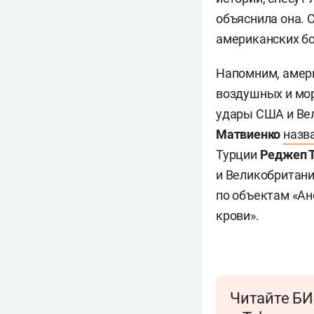
объяснила она. 
американских бо
Напомним, амер
воздушных и мор
удары США и Ве
Матвиенко
назв
Турции
Реджеп Т
и Великобритани
по объектам «Ан
крови».
Читайте БИ