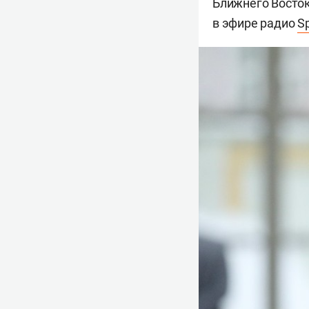
Ближнего Восто
в эфире радио
Sp