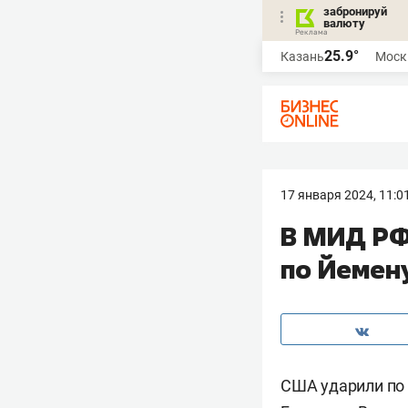
забронируй
валюту
25.9°
Казань
Моск
17 января 2024, 11:0
В МИД РФ
по Йемен
США ударили по 