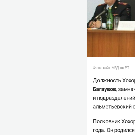
Фото: сайт МВД по РТ
Должность Хохор
Багаувов
, замн
и подразделений
альметьевский 
Полковник Хохор
года. Он родилс