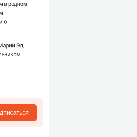
м в родном
им
нию
Марий Эл,
альником
дписаться