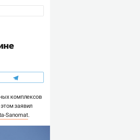
ине
тных комплексов
 этом заявил
lta-Sanomat
.