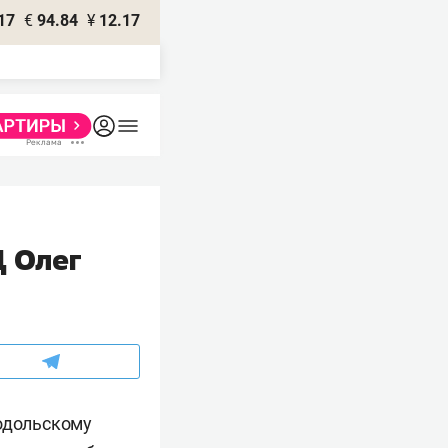
17
€
94.84
¥
12.17
Д Олег
нодольскому