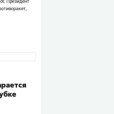
iot. Президент
ротиворакет,
арается
Кубке