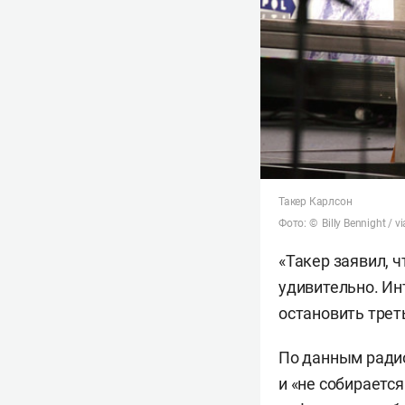
Такер Карлсон
Фото: © Billy Bennight / v
«Такер заявил, ч
удивительно. Ин
остановить трет
По данным радио
и «не собираетс