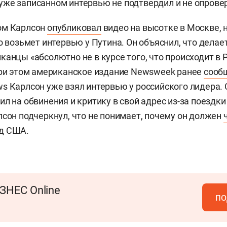
же записанном интервью не подтвердил и не опровер
ом Карлсон
опубликовал
видео на высотке в Москве, 
о возьмет интервью у Путина. Он объяснил, что делает
канцы «абсолютно не в курсе того, что происходит в 
При этом американское издание Newsweek ранее
сооб
s Карлсон уже взял интервью у российского лидера.
ил на обвинения и критику в свой адрес из-за поездки
лсон подчеркнул, что не понимает, почему он должен
д США.
ЗНЕС Online
по