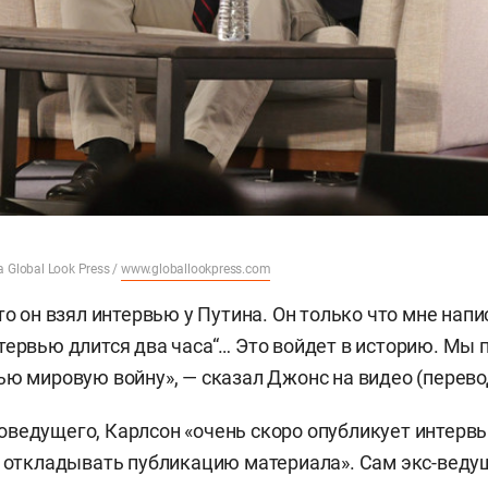
ia Global Look Press /
www.globallookpress.com
то он взял интервью у Путина. Он только что мне напи
тервью длится два часа“… Это войдет в историю. Мы
ью мировую войну», — сказал Джонс на видео (перево
ведущего, Карлсон «очень скоро опубликует интерв
я откладывать публикацию материала». Сам экс-веду