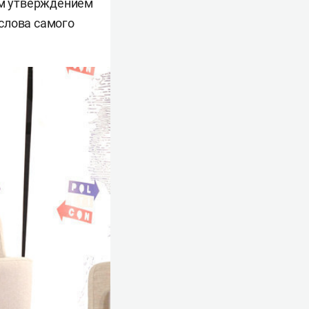
им утверждением
 слова самого