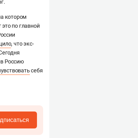
г.
на котором
 это по главной
России
щило
, что экс-
 Сегодня
 в Россию
чувствовать
себя
дписаться