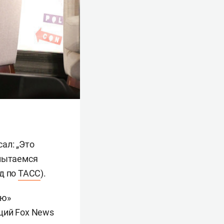
сал: „Это
 пытаемся
д по
ТАСС
).
ью»
щий Fox News