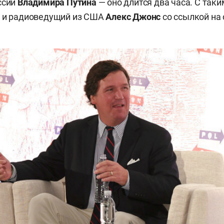
ссии
Владимира Путина
— оно длится два часа. С так
р и радиоведущий из США
Алекс Джонс
со ссылкой на