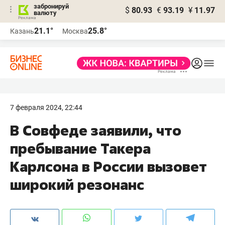
забронируй
$
80.93
€
93.19
¥
11.97
валюту
21.1°
25.8°
Казань
Москва
7 февраля 2024, 22:44
В Совфеде заявили, что
пребывание Такера
Карлсона в России вызовет
широкий резонанс