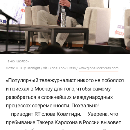
Такер Карлсон
Фото: © Billy Bennight / via Global Look Press /
www.globallookpress.com
«Популярный тележурналист никого не побоялся
и приехал в Москву для того, чтобы самому
разобраться в сложнейших международных
процессах современности. Похвально!
— приводит
RT
слова Ковитиди. — Уверена, что
пребывание Такера Карлсона в России вызовет