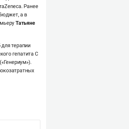
raZeneca. Ранее
бюджет, а в
емьеру
Татьяне
 для терапии
ского гепатита С
(«Генериум»).
сокозатратных