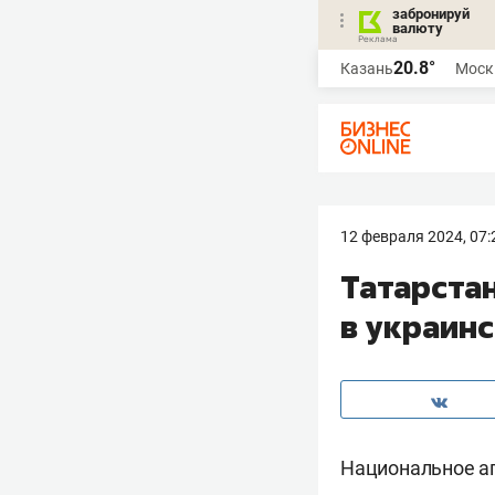
забронируй
валюту
20.8°
Казань
Моск
12 февраля 2024, 07:
Татарста
в украин
Национальное а