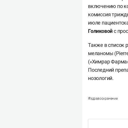
включению по к
комиссия трижды
июле пациентска
Голиковой
с про
Также в список 
меланомы (Pierr
(«Химрар Фарма»
Последний преп
нозологий.
#
здравоохранение