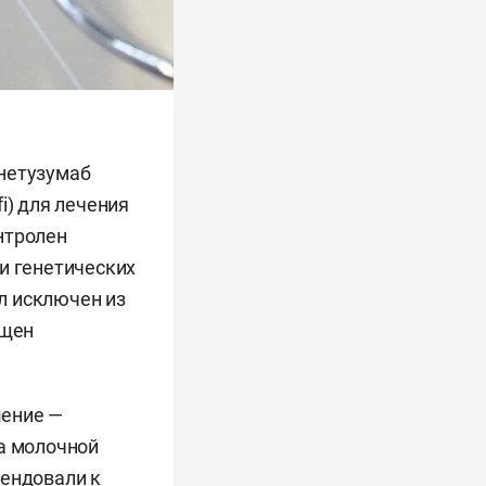
унетузумаб
i) для лечения
нтролен
и генетических
л исключен из
ещен
шение —
ка молочной
мендовали к