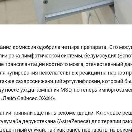
ании комиссия одобрила четыре препарата. Это мос
апии рака лимфатической системы, белумосудил (Sanof
е трансплантации костного мозга, отечественный да
для купирования нежелательных реакций на наркоз пр
 также сахароснижающий эртуглифлозин, который бы
оду после ухода компании MSD, но теперь импортозам
 «Лайф Сайнсес ОХФК».
дании приняли еще пять рекомендаций. Ключевое ре
узумаба дерукстекана (AstraZeneca) для терапии ра
цедентный случай, так как ранее препараты не реко