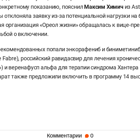
онкретному показанию, пояснил
Максим Химич
из Ast
 отклоняла заявку из-за потенциальной нагрузки на 
я организация «Ореол жизни» обращалась к вице-пр
сьбой о включении.
рекомендованных попали энкорафениб и биниметиниб
e Fabre), российский равидасвир для лечения хрониче
) и веренафусп альфа для терапии синдрома Хантера 
арат также предложили включить в программу 14 вы
Комментарии
0