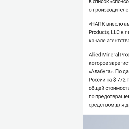
в список «спонс
о производителе 
«НАПК внесло ам
Products, LLC в
канале агентств
Allied Mineral P
которое зарегис
«Алабуга». По д
России на $ 772
общей стоимость
по предотвраще
средством для д