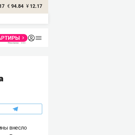
17
€
94.84
¥
12.17
а
ины внесло