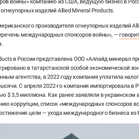
оров войны» компанию из США, ведущую бизнес в Росс
огнеупорных изделий Allied Mineral Products.
ериканского производителя огнеупорных изделий Alli
 перечень международных спонсоров войны», —
говори
а.
roducts в России представлена ООО «Аллайд минерал пр
трировано в татарстанской особой экономической зон
анным агентства, в 2022 году компания уплатила нало
 тысячи. С апреля 2022-го компания импортировала в 
ю $ 3,5 миллиона. Как ранее заявляли в украинском 
нию коррупции, список «международных спонсоров в
остижения цели — ухода международного бизнеса из 