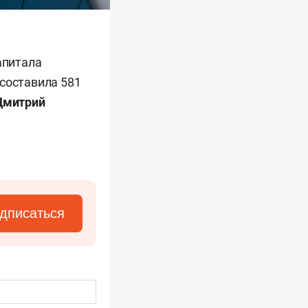
апитала
 составила 581
Дмитрий
дписаться