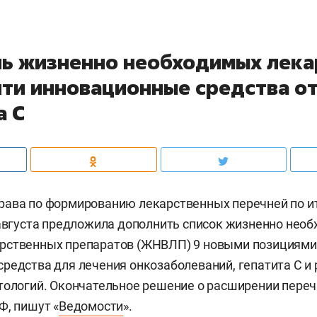
нь жизненно необходимых лека
йти инновационные средства от
а С
рава по формированию лекарственных перечней по и
 августа предложила дополнить список жизненно нео
рственных препаратов (ЖНВЛП) 9 новыми позициями.
редства для лечения онкозаболеваний, гепатита С и
тологий. Окончательное решение о расширении пере
Ф, пишут «
Ведомости
».