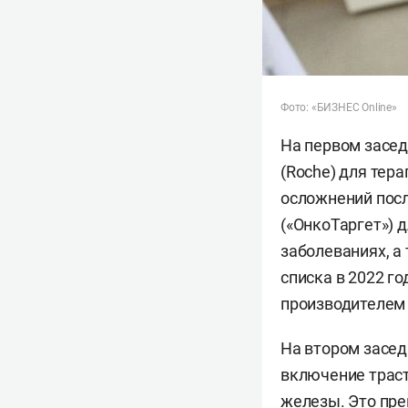
Фото: «БИЗНЕС Online»
На первом засед
(Roche) для тер
осложнений посл
(«ОнкоТаргет») 
заболеваниях, а
списка в 2022 г
производителем
На втором засе
включение траст
железы. Это пре