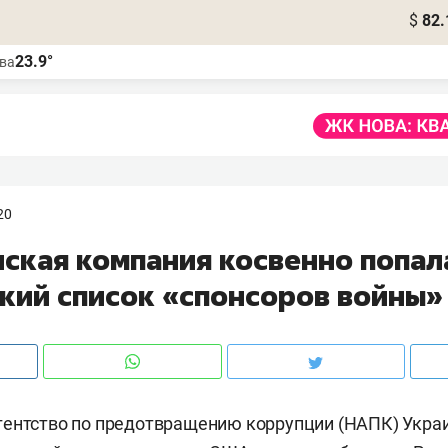
$
82.
23.9°
ва
20
нская компания косвенно попал
ский список «спонсоров войны»
гентство по предотвращению коррупции (НАПК) Укра