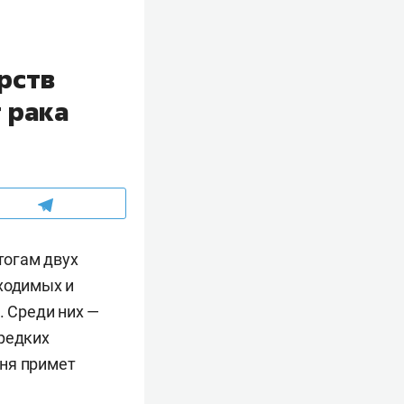
рств
 рака
тогам двух
бходимых и
 Среди них —
 редких
чня примет