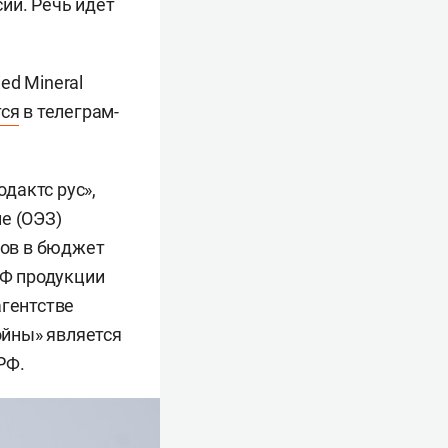
ии. Речь идет
ed Mineral
тся
в телеграм-
одактс рус»,
е (ОЭЗ)
гов в бюджет
РФ продукции
агентстве
ойны» является
РФ.