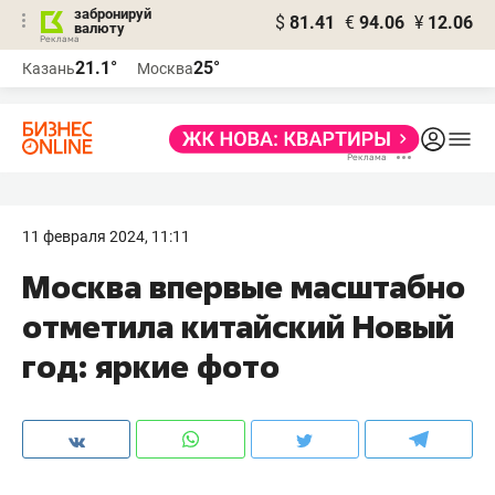
забронируй
$
81.41
€
94.06
¥
12.06
валюту
21.1°
25°
Казань
Москва
11 февраля 2024, 11:11
Москва впервые масштабно
отметила китайский Новый
год: яркие фото