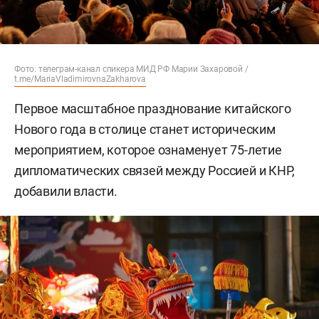
Фото: телеграм-канал спикера МИД РФ Марии Захаровой /
t.me/MariaVladimirovnaZakharova
Первое масштабное празднование китайского
Нового года в столице станет историческим
мероприятием, которое ознаменует 75-летие
дипломатических связей между Россией и КНР,
добавили власти.