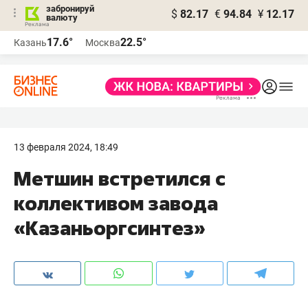
забронируй
$
82.17
€
94.84
¥
12.17
валюту
17.6°
22.5°
Казань
Москва
13 февраля 2024, 18:49
Метшин встретился с
коллективом завода
«Казаньоргсинтез»