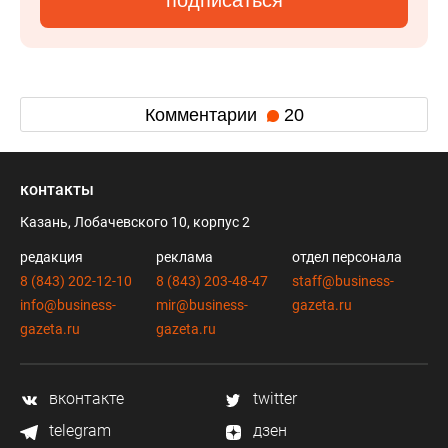
подписаться
Комментарии
20
контакты
Казань, Лобачевского 10, корпус 2
редакция
реклама
отдел персонала
8 (843) 202-12-10
8 (843) 203-48-47
staff@business-
info@business-
mir@business-
gazeta.ru
gazeta.ru
gazeta.ru
вконтакте
twitter
telegram
дзен