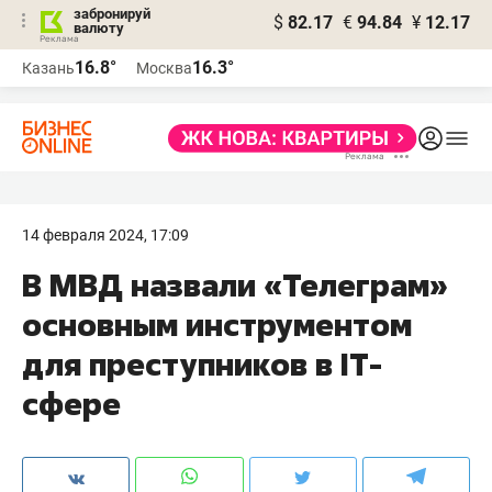
забронируй
$
82.17
€
94.84
¥
12.17
валюту
16.8°
16.3°
Казань
Москва
14 февраля 2024, 17:09
В МВД назвали «Телеграм»
основным инструментом
для преступников в IT-
сфере