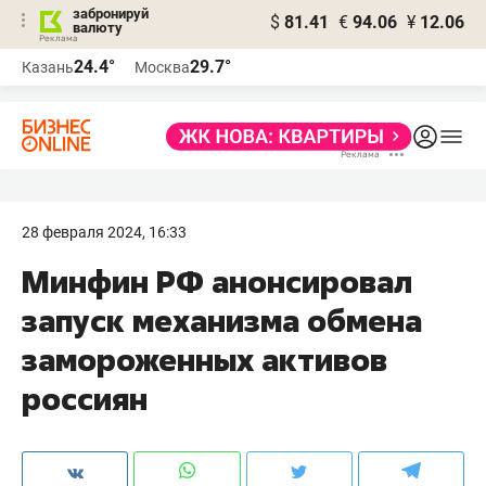
забронируй
$
81.41
€
94.06
¥
12.06
валюту
24.4°
29.7°
Казань
Москва
28 февраля 2024, 16:33
Минфин РФ анонсировал
запуск механизма обмена
замороженных активов
россиян