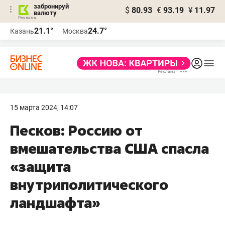
забронируй
$
80.93
€
93.19
¥
11.97
валюту
21.1°
24.7°
Казань
Москва
15 марта 2024, 14:07
Песков: Россию от
вмешательства США спасла
«защита
внутриполитического
ландшафта»