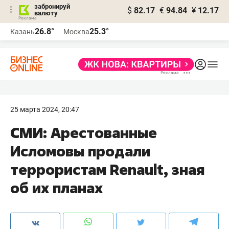
забронируй
$
82.17
€
94.84
¥
12.17
валюту
26.8°
25.3°
Казань
Москва
25 марта 2024, 20:47
СМИ: Арестованные
Исломовы продали
террористам Renault, зная
об их планах