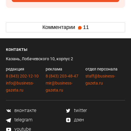
Комментарии
11
контакты
Казань, Лобачевского 10, корпус 2
редакция
реклама
отдел персонала
8 (843) 202-12-10
8 (843) 203-48-47
staff@business-
info@business-
mir@business-
gazeta.ru
gazeta.ru
gazeta.ru
вконтакте
twitter
telegram
дзен
youtube