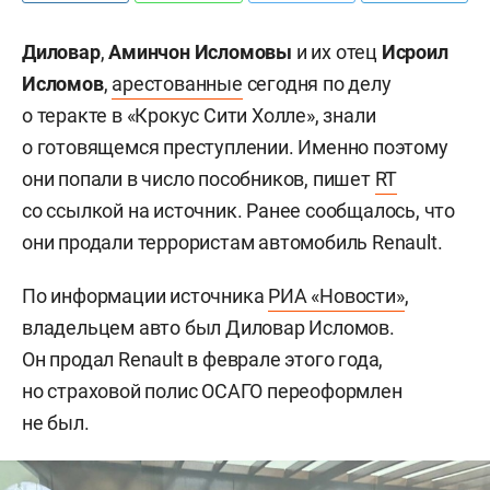
Диловар
,
Аминчон
Исломовы
и их отец
Исроил
Исломов
,
арестованные
сегодня по делу
о теракте в «Крокус Сити Холле», знали
о готовящемся преступлении. Именно поэтому
они попали в число пособников, пишет
RT
со ссылкой на источник. Ранее сообщалось, что
они продали террористам автомобиль Renault.
По информации источника
РИА «Новости»
,
владельцем авто был Диловар Исломов.
Он продал Renault в феврале этого года,
но страховой полис ОСАГО переоформлен
не был.