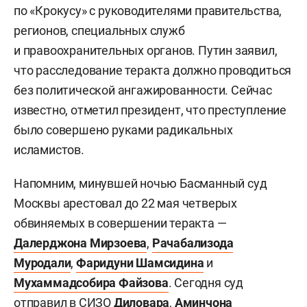
по «Крокусу» с руководителями правительства,
регионов, специальных служб
и правоохранительных органов. Путин заявил,
что расследование теракта должно проводиться
без политической ангажированности. Сейчас
известно, отметил президент, что преступление
было совершено руками радикальных
исламистов.
Напомним, минувшей ночью Басманный суд
Москвы арестовал до 22 мая четверых
обвиняемых в совершении теракта —
Далерджона Мирзоева
,
Рачабализода
Муродали
,
Фаридуни Шамсидина
и
Мухаммадсобира Файзова
. Сегодня суд
отправил
в СИЗО
Диловара
,
Аминчона