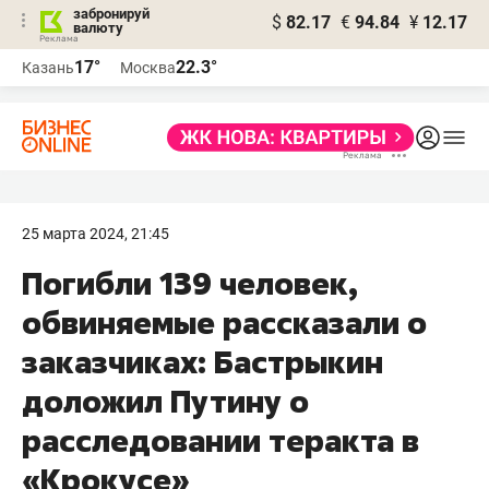
забронируй
$
82.17
€
94.84
¥
12.17
валюту
17°
22.3°
Казань
Москва
25 марта 2024, 21:45
Погибли 139 человек,
обвиняемые рассказали о
заказчиках: Бастрыкин
доложил Путину о
расследовании теракта в
«Крокусе»