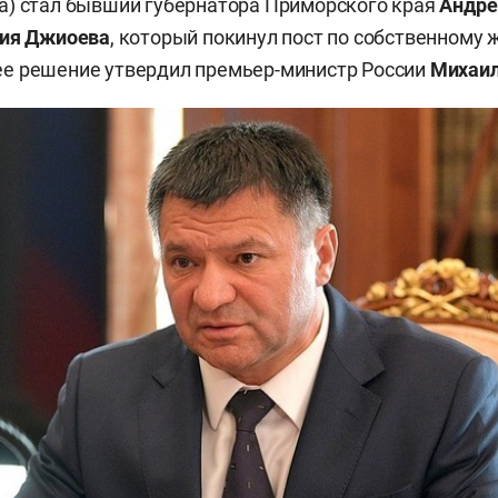
а) стал бывший губернатора Приморского края
Андре
ия Джиоева
, который покинул пост по собственному
е решение утвердил премьер-министр России
Михаи