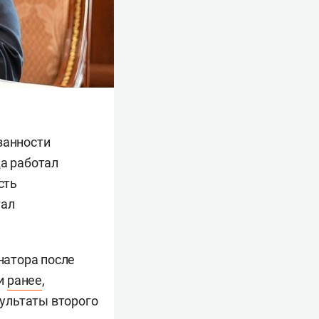
занности
да работал
сть
тал
натора после
ли
ранее
,
зультаты второго