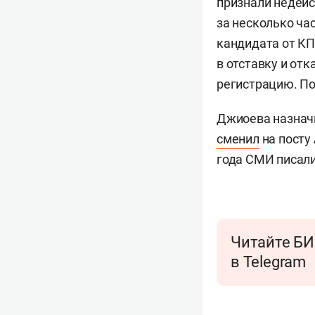
признали недейс
за несколько ча
кандидата от К
в отставку и отк
регистрацию. По
Джиоева назначи
сменил
на посту
года СМИ писали
Читайте БИ
в Telegram