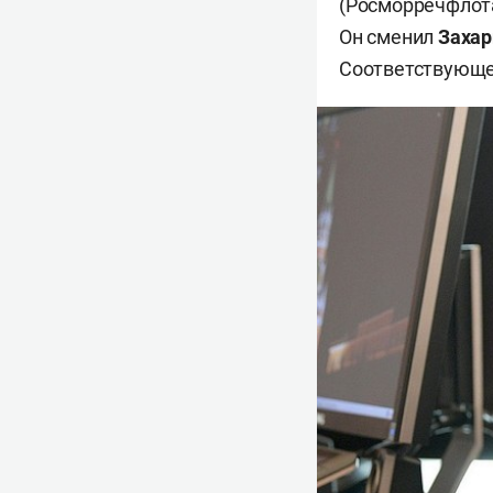
(Росморречфлот
Он сменил
Захар
Соответствующе