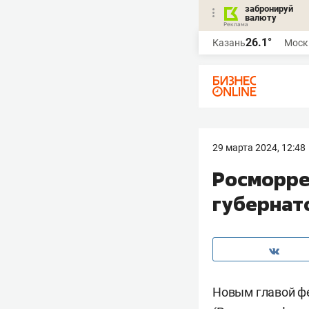
забронируй
валюту
26.1°
Казань
Моск
29 марта 2024, 12:48
Росморре
губернат
Новым главой фе