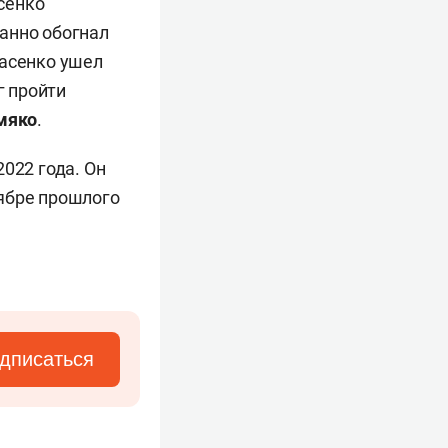
сенко
анно обогнал
расенко ушел
г пройти
мяко
.
022 года. Он
тябре прошлого
дписаться