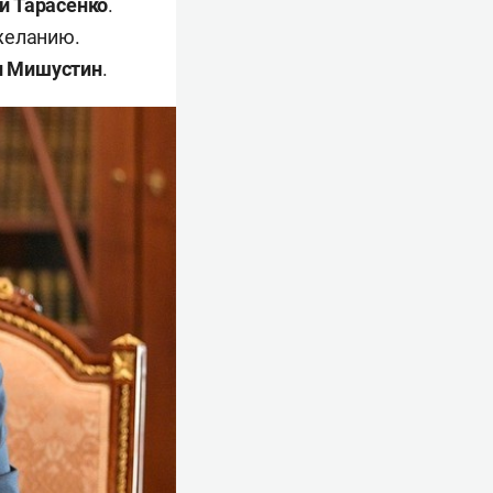
й Тарасенко
.
 желанию.
л Мишустин
.