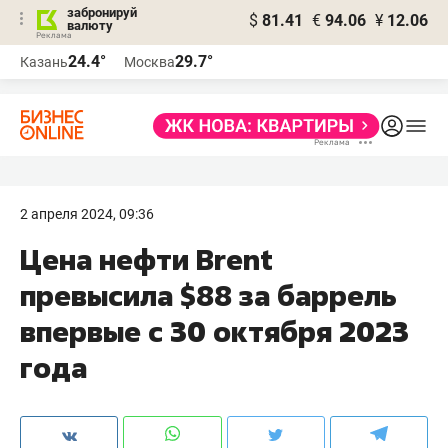
забронируй
$
81.41
€
94.06
¥
12.06
валюту
24.4°
29.7°
Казань
Москва
2 апреля 2024, 09:36
Цена нефти Brent
превысила $88 за баррель
впервые с 30 октября 2023
года