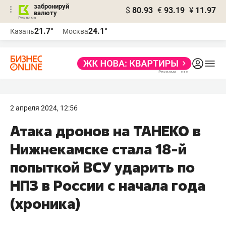
забронируй
$
80.93
€
93.19
¥
11.97
валюту
21.7°
24.1°
Казань
Москва
2 апреля 2024, 12:56
Атака дронов на ТАНЕКО в
Нижнекамске стала 18-й
попыткой ВСУ ударить по
НПЗ в России с начала года
(хроника)