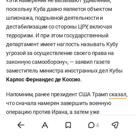
«Эти намерения не вызывают удивления,
поскольку Куба давно является объектом
шпионажа, подрывной деятельности и
дестабилизации со стороны ЦРУ, включая
терроризм. И при этом государственный
департамент имеет наглость называть Кубу
угрозой за осуществление своего права на
законную самооборону», — заявил газете
заместитель министра иностранных дел Кубы
Карлос Фернандес де Коссио
.
Напомним, ранее президент США Трамп
сказал
,
что сначала намерен завершить военную
операцию против Ирана, а затем уже
разобраться с Кубой. В январе США уже
4
сместили и захватили президента Венесуэлы