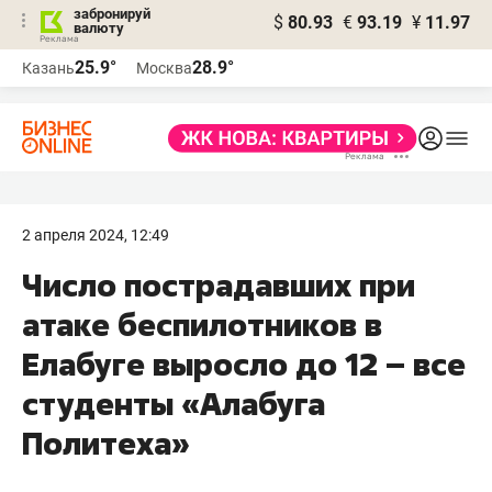
забронируй
$
80.93
€
93.19
¥
11.97
валюту
25.9°
28.9°
Казань
Москва
2 апреля 2024, 12:49
Число пострадавших при
атаке беспилотников в
Елабуге выросло до 12 – все
студенты «Алабуга
Политеха»