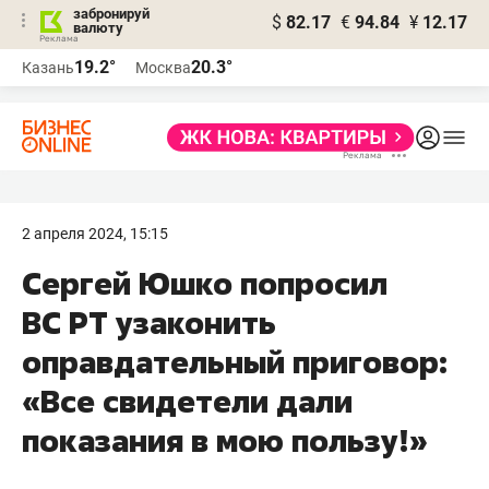
забронируй
$
82.17
€
94.84
¥
12.17
валюту
19.2°
20.3°
Казань
Москва
2 апреля 2024, 15:15
Сергей Юшко попросил
ВС РТ узаконить
оправдательный приговор:
«Все свидетели дали
показания в мою пользу!»