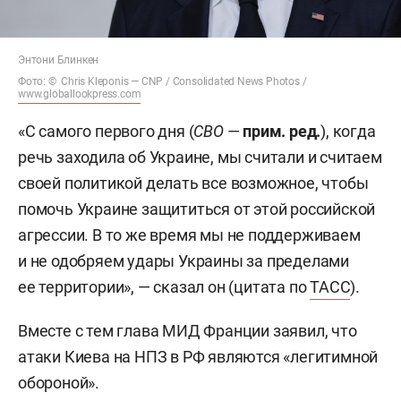
Энтони Блинкен
Фото: © Chris Kleponis — CNP / Consolidated News Photos /
www.globallookpress.com
«С самого первого дня (
СВО
—
прим. ред.
), когда
речь заходила об Украине, мы считали и считаем
своей политикой делать все возможное, чтобы
помочь Украине защититься от этой российской
агрессии. В то же время мы не поддерживаем
и не одобряем удары Украины за пределами
ее территории», — сказал он (цитата по
ТАСС
).
Вместе с тем глава МИД Франции заявил, что
атаки Киева на НПЗ в РФ являются «легитимной
обороной».