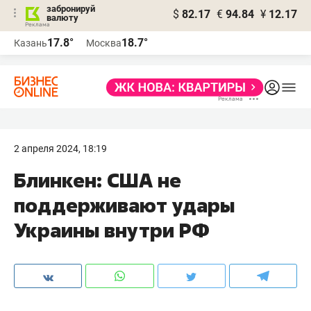
забронируй
$
82.17
€
94.84
¥
12.17
валюту
17.8°
18.7°
Казань
Москва
2 апреля 2024, 18:19
Блинкен: США не
поддерживают удары
Украины внутри РФ