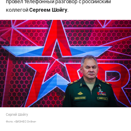
провел телефонный разговор с российским
коллегой
Сергеем Шойгу
.
Сергей Шойгу
Фото: «БИЗНЕС Online»