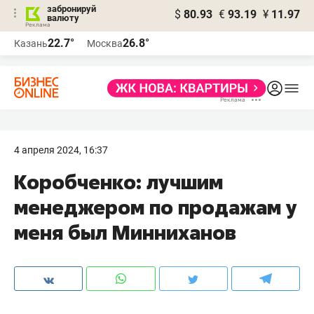
забронируй
$
80.93
€
93.19
¥
11.97
валюту
22.7°
26.8°
Казань
Москва
4 апреля 2024, 16:37
Коробченко: лучшим
менеджером по продажам у
меня был Минниханов