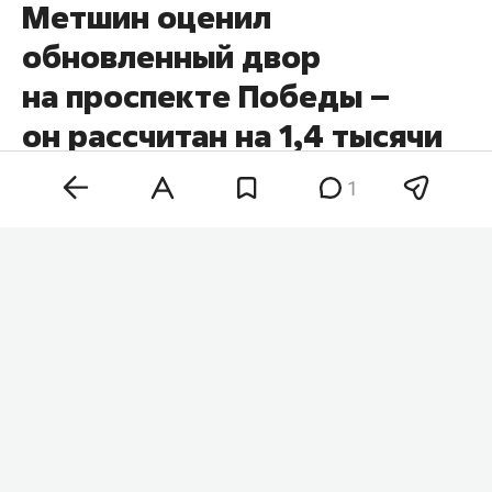
Метшин оценил
обновленный двор
на проспекте Победы –
он рассчитан на 1,4 тысячи
казанцев
1
Мэр Казани
Ильсур Метшин
провел
выездное
совещание во дворе домов № 56, 58 и 60 на
проспекте Победы. После завершения работ у
этих домов территорией смогут пользоваться
более 1,4 тыс. жителей, сообщает пресс-служба
мэрии.