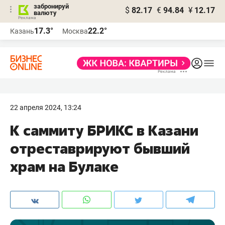
забронируй
$
82.17
€
94.84
¥
12.17
валюту
17.3°
22.2°
Казань
Москва
22 апреля 2024, 13:24
К саммиту БРИКС в Казани
отреставрируют бывший
храм на Булаке