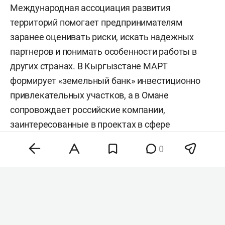
Международная ассоциация развития
территорий помогает предпринимателям
заранее оценивать риски, искать надежных
партнеров и понимать особенности работы в
других странах. В Кыргызстане МАРТ
формирует «земельный банк» инвестиционно
привлекательных участков, а в Омане
сопровождает российские компании,
заинтересованные в проектах в сфере
строительства, IT, медицины и промышленности.
0
О том, почему перед покупкой земли важно
изучить все ограничения, зачем бизнесу
знакомиться с местными сообществами и чем
Оман становится новым международным хабом,
рассказал председатель МАРТ
Василь Мазитов