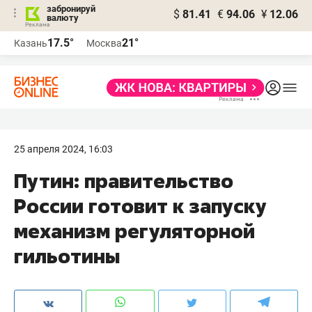
забронируй
$
81.41
€
94.06
¥
12.06
валюту
17.5°
21°
Казань
Москва
25 апреля 2024, 16:03
Путин: правительство
России готовит к запуску
механизм регуляторной
гильотины