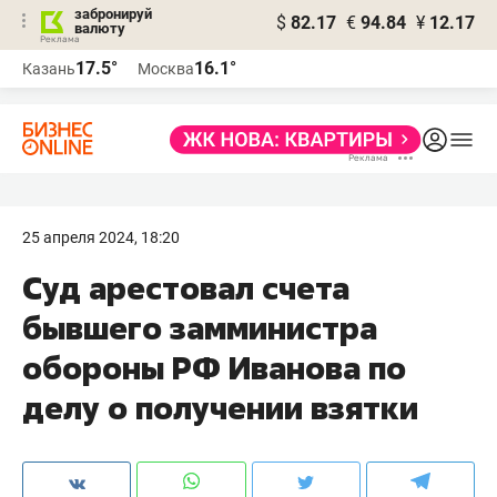
забронируй
$
82.17
€
94.84
¥
12.17
валюту
17.5°
16.1°
Казань
Москва
25 апреля 2024, 18:20
Суд арестовал счета
бывшего замминистра
обороны РФ Иванова по
делу о получении взятки