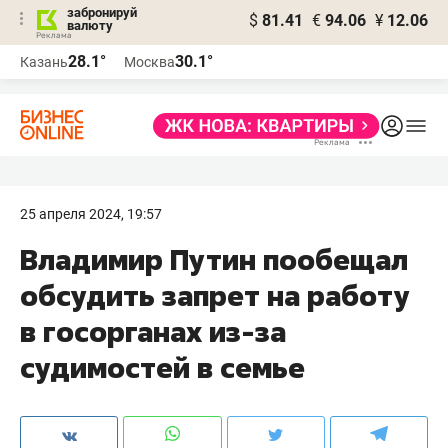
забронируй
$
81.41
€
94.06
¥
12.06
валюту
28.1°
30.1°
Казань
Москва
25 апреля 2024, 19:57
Владимир Путин пообещал
обсудить запрет на работу
в госорганах из-за
судимостей в семье