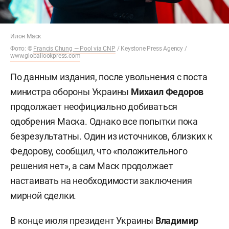
Илон Маск
Фото: ©
Francis Chung — Pool via CNP
/ Keystone Press Agency /
www.globallookpress.com
По данным издания, после увольнения с поста
министра обороны Украины
Михаил Федоров
продолжает неофициально добиваться
одобрения Маска. Однако все попытки пока
безрезультатны. Один из источников, близких к
Федорову, сообщил, что «положительного
решения нет», а сам Маск продолжает
настаивать на необходимости заключения
мирной сделки.
В конце июля президент Украины
Владимир