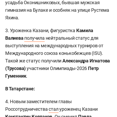
усадьба Оконишниковых, бывшая мужская
гимназия на Булаке и особняк на улице Рустема
Яхина.
3. Уроженка Казани, фигуристка
Камила
Валиева
получила
нейтральный статус для
выступления на международных турниров от
Международного союза конькобежцев (ISU).
Такой же статус получили
Александра Игнатова
(Трусова)
участники Олимпиады-2026
Петр
Гуменник
.
В Татарстане:
4. Новым заместителем главы
Россотрудничества
стал
уроженец Казани
Константин Колпаков
. Он сменил
Павла