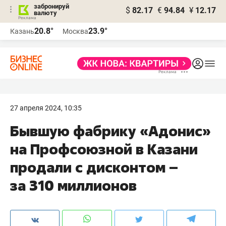
забронируй
$
82.17
€
94.84
¥
12.17
валюту
20.8°
23.9°
Казань
Москва
27 апреля 2024, 10:35
Бывшую фабрику «Адонис»
на Профсоюзной в Казани
продали с дисконтом –
за 310 миллионов