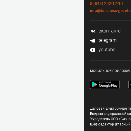
8 (843) 202-12-10
info@business-gazeta
вконтакте
telegram
youtube
мобильное приложе
Деловая электронная га
Выдано федеральной сл
Учредитель ООО «Бизне
Шеф-редактор (главный 