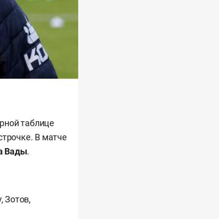
ирной таблице
 строчке. В матче
а Вады
.
, Зотов,