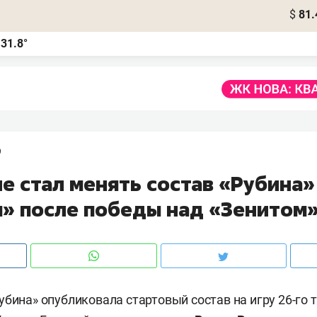
$
81.
31.8°
а
9
е стал менять состав «Рубина»
м» после победы над «Зенитом
убина» опубликовала стартовый состав на игру 26-го 