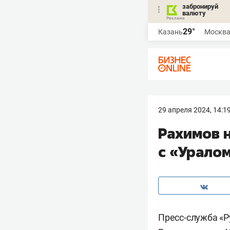
забронируй
валюту
29°
Казань
Москв
29 апреля 2024, 14:1
Рахимов н
с «Урало
Пресс-служба «Р