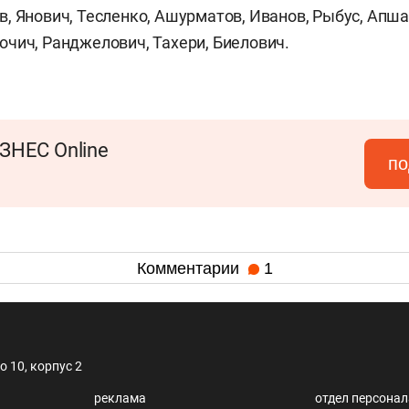
, Янович, Тесленко, Ашурматов, Иванов, Рыбус, Апша
чич, Ранджелович, Тахери, Биелович.
ЗНЕС Online
по
Комментарии
1
 10, корпус 2
реклама
отдел персона