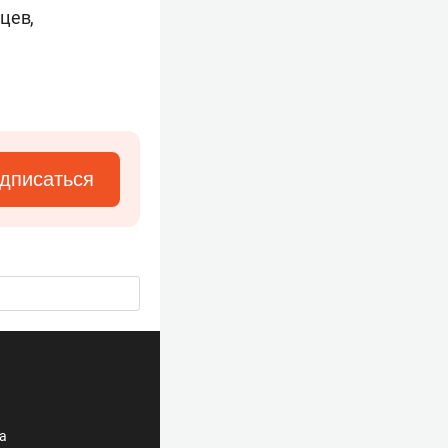
цев,
дписаться
ла