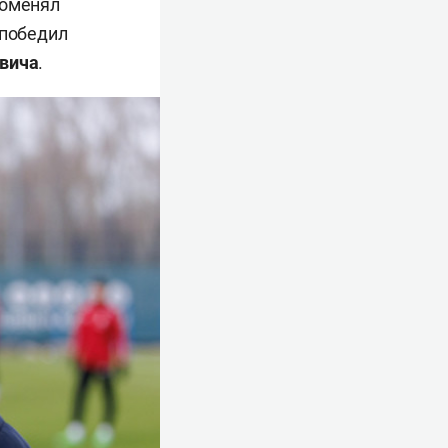
поменял
 победил
вича
.