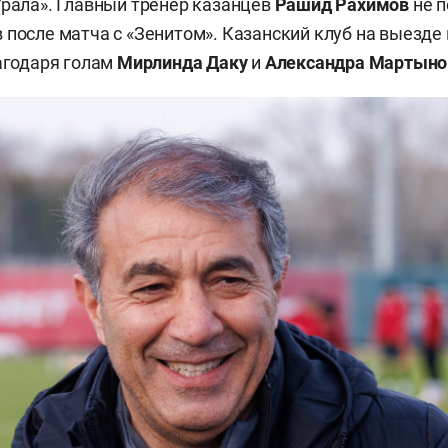
Урала». Главный тренер казанцев
Рашид Рахимов
не 
 после матча с «Зенитом». Казанский клуб на выезде
лагодаря голам
Мирлинда Даку
и
Александра Мартыно