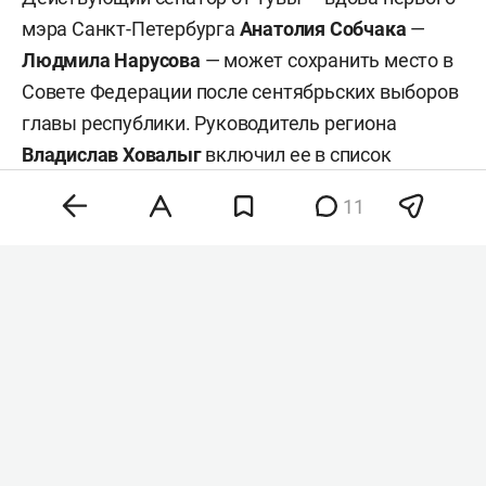
мэра Санкт-Петербурга
Анатолия Собчака
—
Людмила Нарусова
— может сохранить место в
Совете Федерации после сентябрьских выборов
главы республики. Руководитель региона
Владислав Ховалыг
включил ее в список
кандидатов в сенаторы при подаче документов
11
в избирком для участия в выборах, сообщил
ТАСС
со ссылкой на республиканскую
избирательную комиссию.