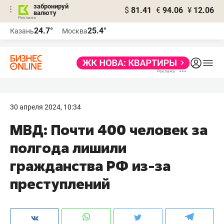
забронируй
$
81.41
€
94.06
¥
12.06
валюту
24.7°
25.4°
Казань
Москва
30 апреля 2024, 10:34
МВД: Почти 400 человек за
полгода лишили
гражданства РФ из-за
преступлений