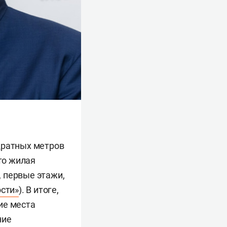
адратных метров
то жилая
 первые этажи,
сти»
). В итоге,
ие места
ние