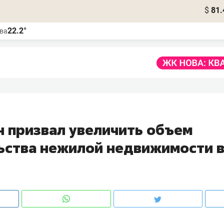
$
81.
22.2°
ва
н призвал увеличить объем
ьства нежилой недвижимости 