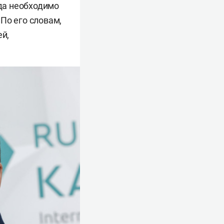
да необходимо
. По его словам,
ей,