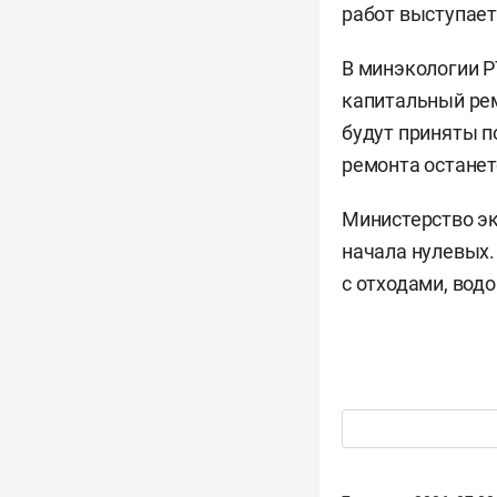
работ выступает
В минэкологии Р
капитальный рем
будут приняты п
ремонта останет
Министерство эк
начала нулевых
с отходами, вод