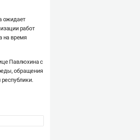
ва ожидает
низации работ
а на время
лице Павлюхина с
реды, обращения
 республики.