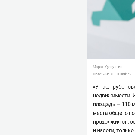
Марат Хуснуллин
Фото: «БИЗНЕС Online»
«У нас, грубо го
недвижимости. И
площадь — 110 м
места общего по
продолжил он, о
и налоги, только