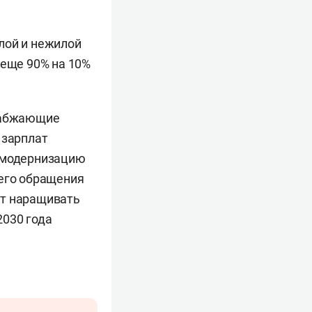
лой и нежилой
 еще 90% на 10%
снабжающие
 зарплат
а модернизацию
оего обращения
ет наращивать
2030 года