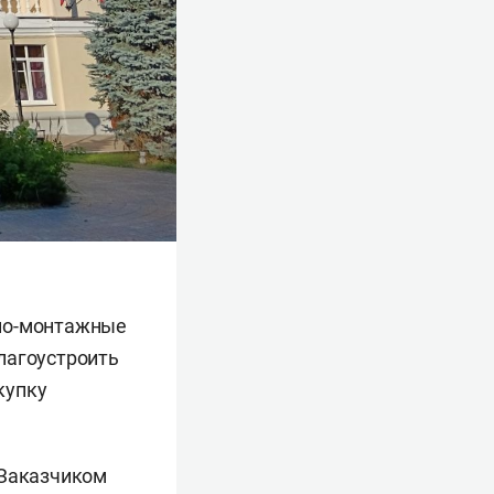
ьно-монтажные
лагоустроить
купку
 Заказчиком