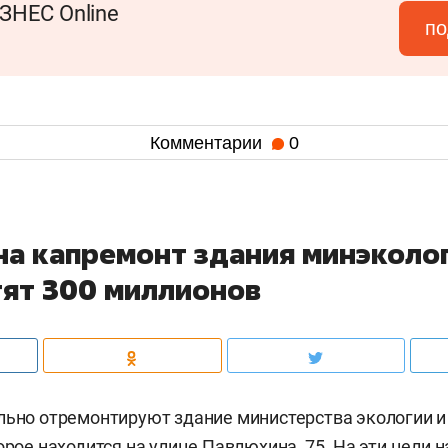
ЗНЕС Online
по
Комментарии
0
 на капремонт здания минэколо
тят 300 миллионов
льно отремонтируют здание министерства экологии 
орое находится на улице Павлюхина, 75. На эти цели 