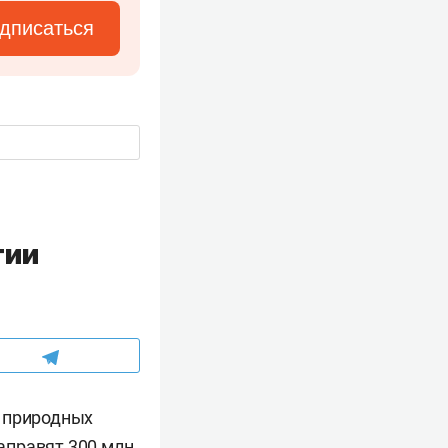
дписаться
гии
и природных
направят 300 млн