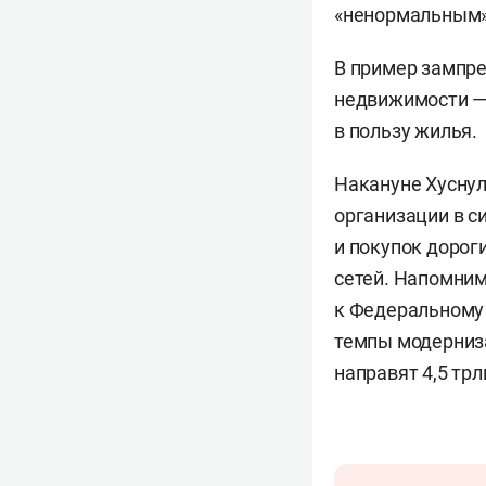
«ненормальным»
В пример зампре
недвижимости — 
в пользу жилья.
Накануне Хусну
организации в с
и покупок дорог
сетей. Напомним
к Федеральном
темпы модерниза
направят 4,5 трл