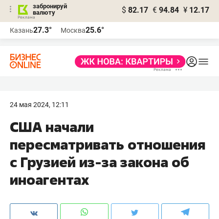
забронируй
$
82.17
€
94.84
¥
12.17
валюту
27.3°
25.6°
Казань
Москва
24 мая 2024, 12:11
США начали
пересматривать отношения
с Грузией из-за закона об
иноагентах