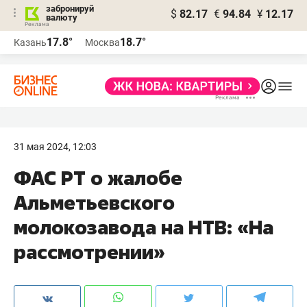
забронируй
$
82.17
€
94.84
¥
12.17
валюту
17.8°
18.7°
Казань
Москва
31 мая 2024, 12:03
ФАС РТ о жалобе
Альметьевского
молокозавода на НТВ: «На
рассмотрении»