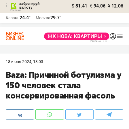
забронируй
$
81.41
€
94.06
¥
12.06
валюту
24.4°
29.7°
Казань
Москва
18 июня 2024, 13:03
Baza: Причиной ботулизма у
150 человек стала
консервированная фасоль