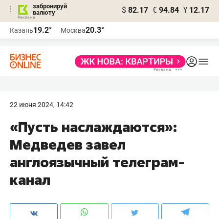
забронируй
$
82.17
€
94.84
¥
12.17
валюту
19.2°
20.3°
Казань
Москва
22 июня 2024, 14:42
«Пусть наслаждаются»:
Медведев завел
англоязычный телеграм-
канал