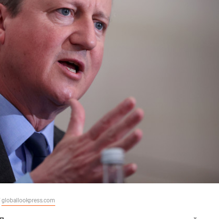
/
globallookpress.com