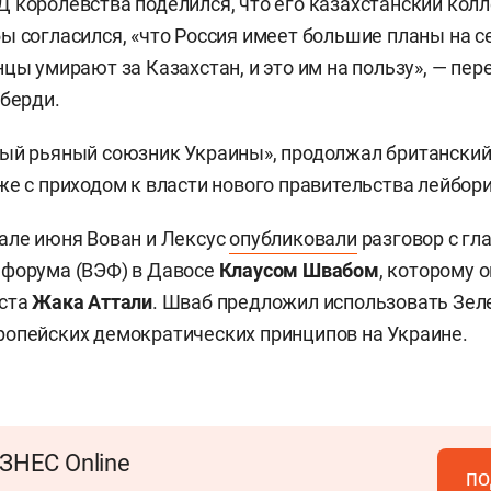
 королевства поделился, что его казахстанский кол
ы согласился, «что Россия имеет большие планы на с
нцы умирают за Казахстан, и это им на пользу», — пе
уберди.
ый рьяный союзник Украины», продолжал британский
же с приходом к власти нового правительства лейбори
але июня Вован и Лексус
опубликовали
разговор с гл
 форума (ВЭФ) в Давосе
Клаус
ом
Шваб
ом
, которому 
иста
Жака Аттали
. Шваб предложил использовать Зел
опейских демократических принципов на Украине.
ЗНЕС Online
по