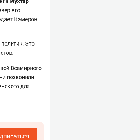
лега
Мухтар
евер его
редает Кэмерон
 политик. Это
стов.
авой Всемирного
они позвонили
енского для
дписаться