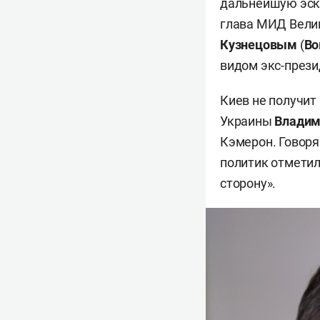
дальнейшую эска
глава МИД Вели
Кузнецовым
(
Во
видом экс-през
Киев не получит
Украины
Владим
Кэмерон. Говоря
политик отметил
сторону».