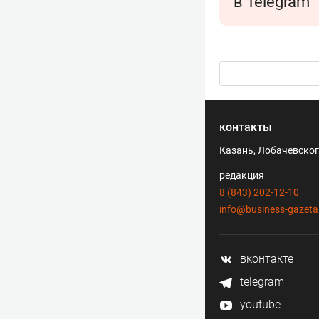
в Telegram
контакты
Казань, Лобачевского
редакция
8 (843) 202-12-10
info@business-gazeta
вконтакте
telegram
youtube