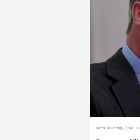
Фото: © Li Ying / XinHua 