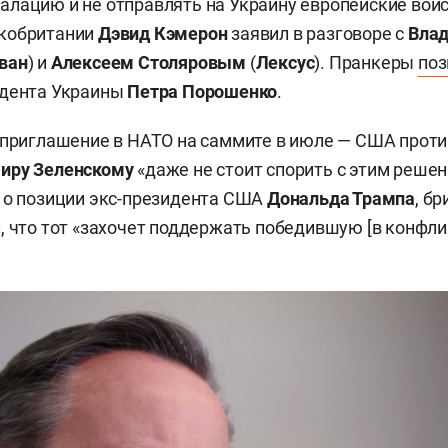
лацию и не отправлять на Украину европейские войс
кобритании
Дэвид Кэмерон
заявил в разговоре с
Вла
ван
) и
Алексеем Столяровым
(
Лексус
). Пранкеры
поз
идента Украины
Петра Порошенко
.
 приглашение в НАТО на саммите в июле — США против
иру Зеленскому
«даже не стоит спорить с этим решен
 о позиции экс-президента США
Дональда Трампа
, б
, что тот «захочет поддержать победившую [в конфли