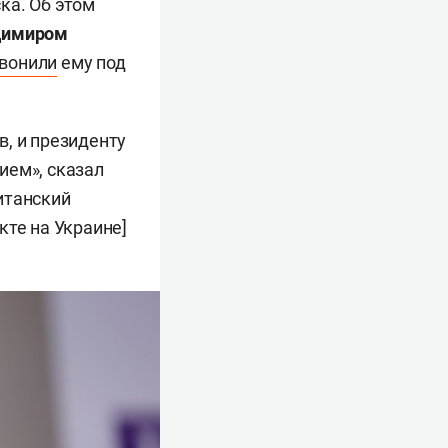
ка. Об этом
димиром
вонили
ему под
, и президенту
ием», сказал
ританский
кте на Украине]