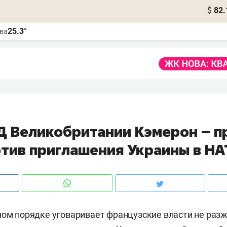
$
82.
25.3°
ва
Д Великобритании Кэмерон – ​п
тив приглашения Украины в Н
ном порядке уговаривает французские власти не раз