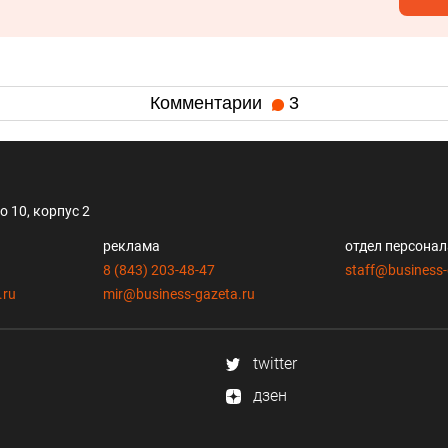
Комментарии
3
 10, корпус 2
реклама
отдел персона
8 (843) 203-48-47
staff@business-
.ru
mir@business-gazeta.ru
twitter
дзен