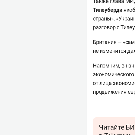
Также глава МИД
Тилеуберди
якоб
страны». «Украи
разговор с Тиле
Британия — «сам
не изменится да
Напомним, в нач
экономического
от лица эконом
продвижения евр
Читайте БИ