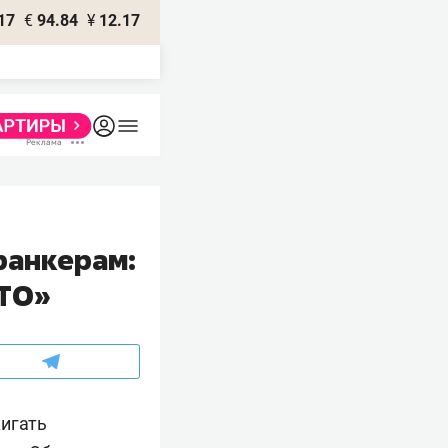
17
€
94.84
¥
12.17
ранкерам:
АТО»
жигать