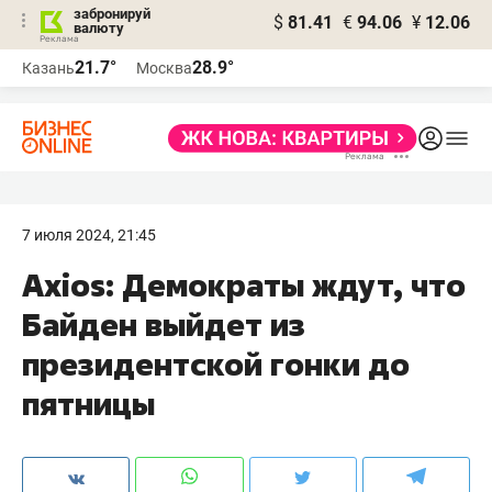
забронируй
$
81.41
€
94.06
¥
12.06
валюту
21.7°
28.9°
Казань
Москва
7 июля 2024, 21:45
Axios: Демократы ждут, что
Байден выйдет из
президентской гонки до
пятницы