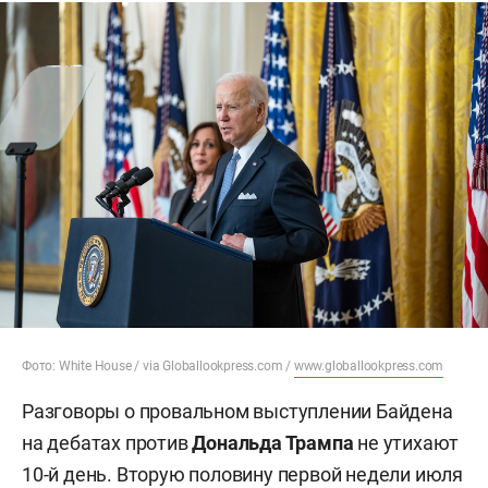
Фото: White House / via Globallookpress.com /
www.globallookpress.com
Разговоры о провальном выступлении Байдена
на дебатах против
Дональда Трампа
не утихают
10-й день. Вторую половину первой недели июля