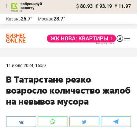
забронируй
$
80.93
€
93.19
¥
11.97
валюту
25.7°
28.7°
Казань
Москва
11 июля 2024, 16:59
В Татарстане резко
возросло количество жалоб
на невывоз мусора