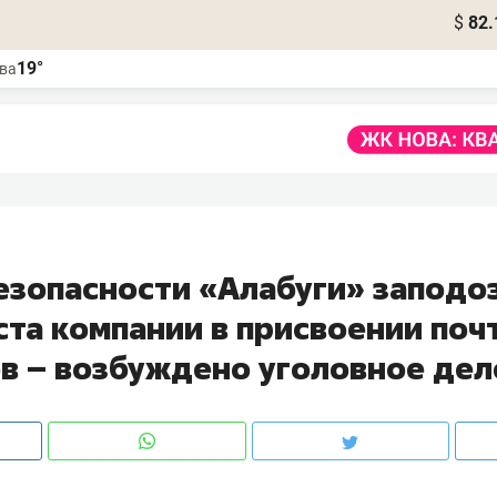
$
82.
19°
ва
езопасности «Алабуги» заподо
та компании в присвоении поч
в – возбуждено уголовное дел