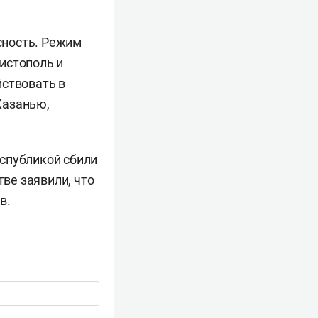
сность. Режим
Чистополь и
йствовать в
Казанью,
еспубликой сбили
стве
заявили
, что
в.