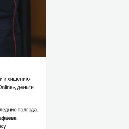
ии и хищению
nline», деньги
ледние полгода.
афаева
.
мку