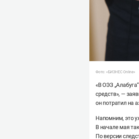
Фото: «БИЗНЕС Online»
«В ОЭЗ „Алабуга
средств», — зая
он потратил на 
Напомним, это у
В начале мая т
По версии следст