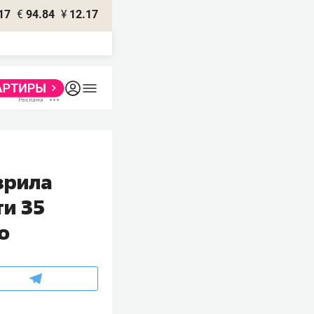
17
€
94.84
¥
12.17
зрила
ти 35
о