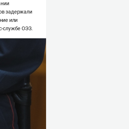
ании
нов задержали
ние или
с-службе ОЭЗ.