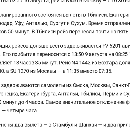
 на 03:50 10 августа, рейса N460 в Москву — с 10:30 на
ланированного состоятся вылеты в Тбилиси, Екатерин
нодар, Уфу, Анталью, Сургут и Сухум. Время отправлен
сов 50 минут. В Тбилиси рейс перенесли почти на пять 
щих рейсов дольше всего задерживается FV 6201 ав
. Его прибытие переносится с 13:50 9 августа на 08:25 
ляет 18 часов 35 минут. Рейс N4 1442 из Бохтара дол
40, а SU 1270 из Москвы — в 11:35 вместо 07:35.
 задерживаются самолеты из Омска, Москвы, Санкт-
знецка, Екатеринбурга, Антальи, Тбилиси, Перми и С
0 минут до 4 часов. Самое значительное отклонение ф
 — четыре часа.
енены два вылета — в Стамбул и Шанхай — и два приле