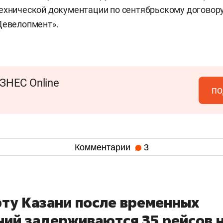
ехнической документации по сентябрьскому договор
Девелопмент».
ЗНЕС Online
по
Комментарии
3
рту Казани после временных
ний задерживаются 35 рейсов 