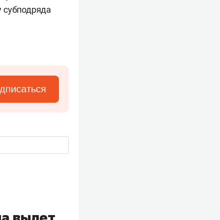
у субподряда
дписаться
на вылет