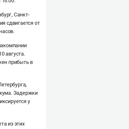
 16:00.
бург, Санкт-
ия сдвигается от
часов.
иакомпании
10 августа.
жен прибыть в
Петербурга,
ухума. Задержки
иксируется у
та из этих