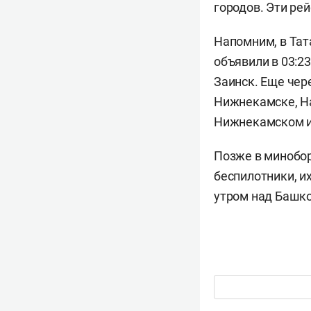
городов. Эти ре
Напомним, в Тата
объявили в 03:23
Заинск. Еще чер
Нижнекамске, На
Нижнекамском и
Позже в миноб
беспилотники, и
утром над Башко