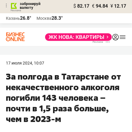
забронируй
$
82.17
€
94.84
¥
12.17
валюту
26.8°
28.3°
Казань
Москва
17 июля 2024, 10:07
За полгода в Татарстане от
некачественного алкоголя
погибли 143 человека –
почти в 1,5 раза больше,
чем в 2023-м