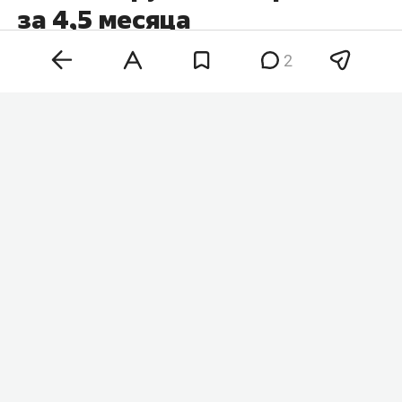
за 4,5 месяца
2
Центробанк установил официальные курсы на
выходные и понедельник, 10 августа.
Американская валюта — 82,17 рубля,
европейская — почти 95 рублей, китайская —
12,17 рубля. Доллар не поднимался выше
отметки 82 с конца марта, евро и юань тоже
прибавили.