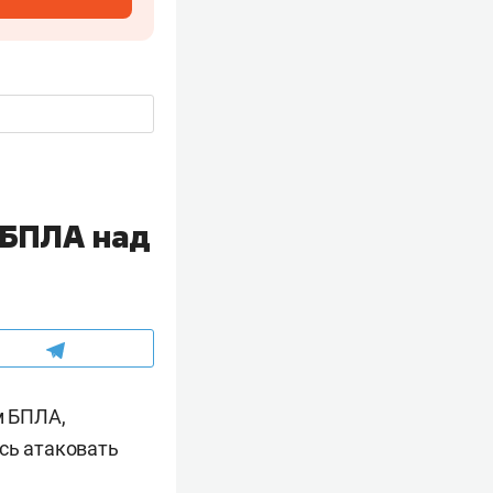
 БПЛА над
м БПЛА,
сь атаковать