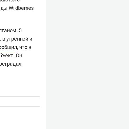
ы Wildberries
станом. 5
 в утренней и
ообщил
, что в
бъект. Он
острадал.