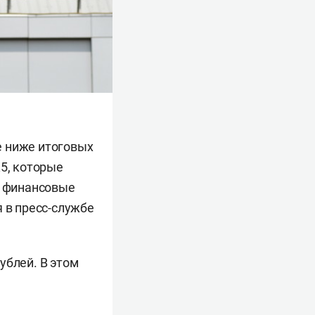
е ниже итоговых
К5, которые
а финансовые
я в пресс-службе
ублей. В этом