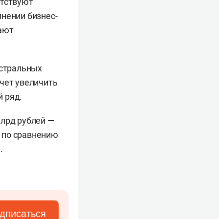
етствуют
нении бизнес-
шают
истральных
чет увеличить
 ряд.
млрд рублей —
а по сравнению
.
дписаться