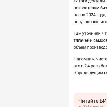
«Итоги деятельн
показателям биз
плана 2024 года
полугодовые ито
Там уточнили, ч
тягачей и самос
объем производс
Напомним, чист
это в 2,4 раза б
с предыдущим го
Читайте БИ