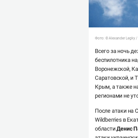
Фото: © Alexander Legky /
Всего за ночь д
беспилотника на
Воронежской, Ка
Саратовской, и 
Крым, а также н
регионами не ут
После атаки на 
Wildberries в Е
области
Денис 
атаки украински