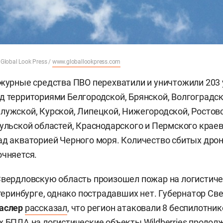
 Global Look Press /
www.globallookpress.com
ежурные средства ПВО перехватили и уничтожили 203
д территориями Белгородской, Брянской, Волгоградск
лужской, Курской, Липецкой, Нижегородской, Ростовс
Тульской областей, Краснодарского и Пермского краев
ад акваторией Черного моря. Количество сбитых дро
очняется.
Свердловскую область произошел пожар на логистич
катеринбурге, однако пострадавших нет. Губернатор С
Паслер
рассказал
, что регион атаковали 8 беспилотни
х БПЛА на логистические объекты Wildberries продол