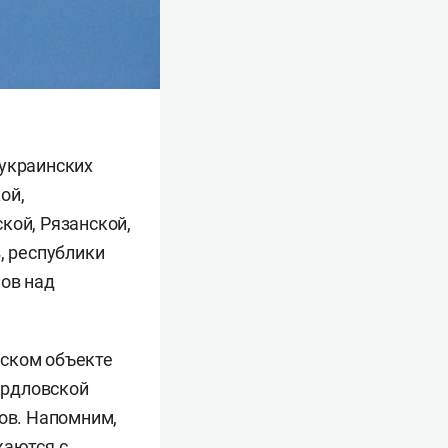
 украинских
ой,
кой, Рязанской,
, республики
нов над
еском объекте
вердловской
ков. Напомним,
жаются с