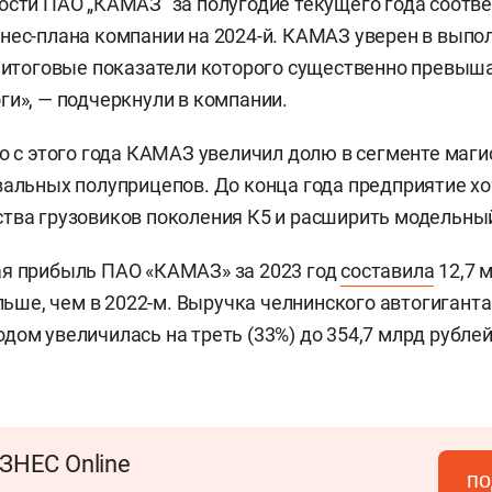
ости ПАО „КАМАЗ“ за полугодие текущего года соотв
нес-плана компании на 2024-й. КАМАЗ уверен в выпол
, итоговые показатели которого существенно превы
ги», — подчеркнули в компании.
то с этого года КАМАЗ увеличил долю в сегменте маг
вальных полуприцепов. До конца года предприятие хо
тва грузовиков поколения К5 и расширить модельный
ая прибыль ПАО «КАМАЗ» за 2023 год
составила
12,7 
ольше, чем в 2022-м. Выручка челнинского автогигант
дом увеличилась на треть (33%) до 354,7 млрд рублей
ЗНЕС Online
по