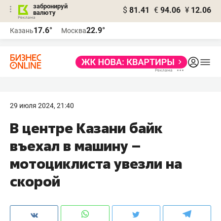
забронируй
$
81.41
€
94.06
¥
12.06
валюту
17.6°
22.9°
Казань
Москва
29 июля 2024, 21:40
В центре Казани байк
въехал в машину –
мотоциклиста увезли на
скорой