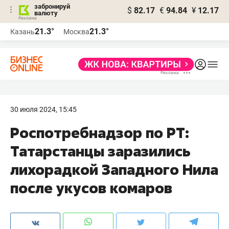
забронируй
$
82.17
€
94.84
¥
12.17
валюту
21.3°
21.3°
Казань
Москва
30 июля 2024, 15:45
Роспотребнадзор по РТ:
Татарстанцы заразились
лихорадкой Западного Нила
после укусов комаров