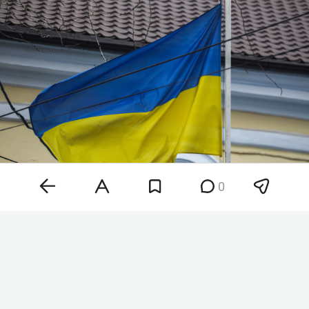
0
Фото: «БИЗНЕС Online»
«Предварительный анализ обломков указывает
на то, что это, вероятнее всего, дрон-приманка
„Майя“. Беспилотники такого типа широко
используются вооруженными силами Украины»,