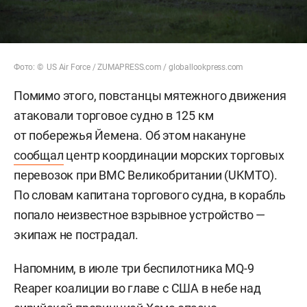
Фото: © US Air Force / ZUMAPRESS.com / globallookpress.com
Помимо этого, повстанцы мятежного движения
атаковали торговое судно в 125 км
от побережья Йемена. Об этом накануне
сообщал
центр
координации морских торговых
перевозок при ВМС Великобритании (UKMTO).
По словам капитана торгового судна, в корабль
попало неизвестное взрывное устройство —
экипаж не пострадал.
Напомним, в июле три беспилотника MQ-9
Reaper коалиции во главе с США в небе над