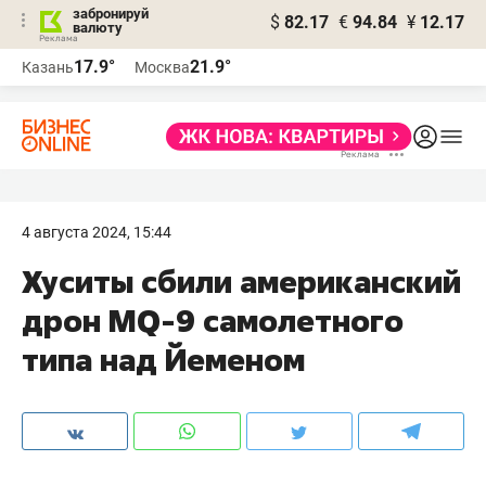
забронируй
$
82.17
€
94.84
¥
12.17
валюту
17.9°
21.9°
Казань
Москва
4 августа 2024, 15:44
Хуситы сбили американский
дрон MQ-9 самолетного
типа над Йеменом