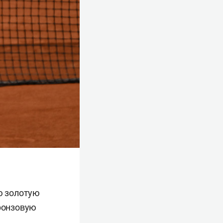
ю золотую
бронзовую