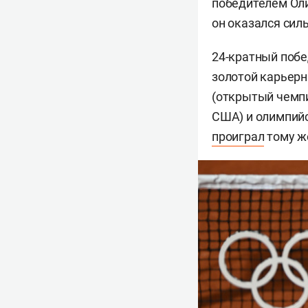
победителем Ол
он оказался сил
24-кратный побе
золотой карьер
(открытый чемпи
США) и олимпийс
проиграл
тому ж