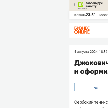
забронируй
валюту
23.5°
Казань
Моск
4 августа 2024, 18:36
Джокович
и оформи
Сербский тенни