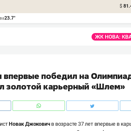
$
81.
23.7°
ва
 впервые победил на Олимпиа
л золотой карьерный «Шлем»
сист
Новак Джокович
в возрасте 37 лет впервые в кар