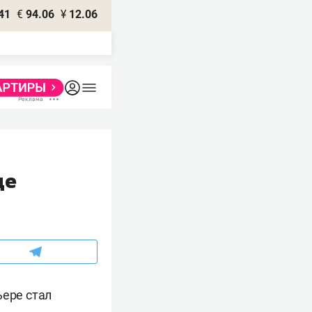
41
€
94.06
¥
12.06
де
ьере стал