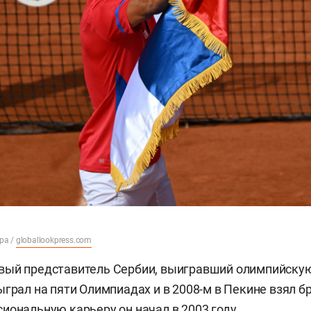
dpa /
globallookpress.com
вый представитель Сербии, выигравший олимпийску
ыграл на пяти Олимпиадах и в 2008-м в Пекине взял 
иональную карьеру он начал в 2003 году.