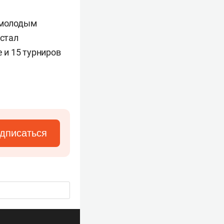
м молодым
 стал
 и 15 турниров
дписаться