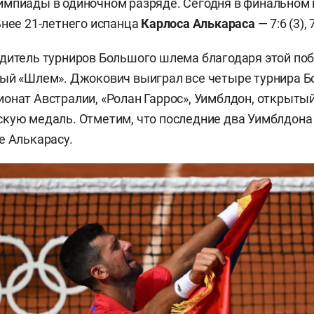
импиады в одиночном разряде. Сегодня в финальном
ьнее 21-летнего испанца
Карлоса Алькараса
— 7:6 (3), 7
дитель турниров Большого шлема благодаря этой по
ный «Шлем». Джокович выиграл все четыре турнира 
онат Австралии, «Ролан Гаррос», Уимблдон, открыты
кую медаль. Отметим, что последние два Уимблдона (
е Алькарасу.