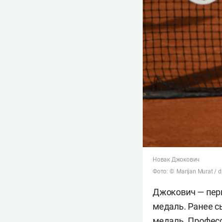
Новак Джокович
Фото: © Marijan Murat / 
Джокович — пер
медаль. Ранее с
медаль. Професс